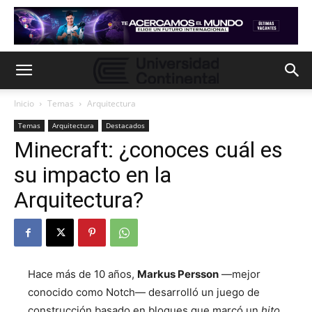
Inicio
Temas
Arquitectura
Temas
Arquitectura
Destacados
Minecraft: ¿conoces cuál es
su impacto en la
Arquitectura?
Hace más de 10 años,
Markus Persson
—mejor
conocido como Notch— desarrolló un juego de
construcción basado en bloques que marcó un
hito