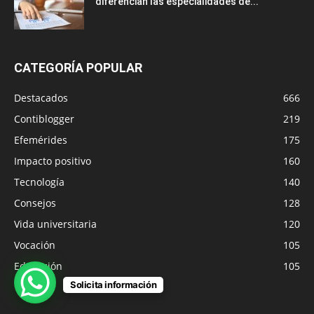
diferencian las especialidades de...
CATEGORÍA POPULAR
Destacados
666
Contiblogger
219
Efemérides
175
Impacto positivo
160
Tecnología
140
Consejos
128
Vida universitaria
120
Vocación
105
Educación
105
Solicita información