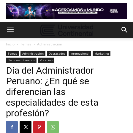
Inicio
Temas
Administración
Temas
Administración
Destacados
Internacional
Marketing
Recursos Humanos
Vocación
Día del Administrador
Peruano: ¿En qué se
diferencian las
especialidades de esta
profesión?