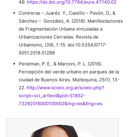
49.
https://dx.doi.org/10.7764/eure.47.140.02
Contreras – Juaréz. Y., Castillo – Pavón, O., &
Sánchez – González, A. (2018). Manifestaciones
de Fragmentación Urbana vinculadas a
Urbanizaciones Cerradas. Revista de
Urbanismo, (39), 1-15. doi:10.5354/0717-
5051.2018.51288
Perelman, P. E., & Marconi, P. L. (2016).
Percepción del verde urbano en parques de la
ciudad de Buenos Aires. Multequina, 25(1), 13-
22.
http://www.scielo.org.ar/scielo.php?
script=sci_arttext&pid=S1852-
73292016000100002&lng=es&tlng=es
.