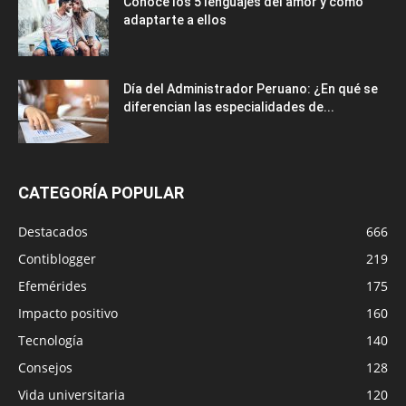
Conoce los 5 lenguajes del amor y cómo
adaptarte a ellos
Día del Administrador Peruano: ¿En qué se
diferencian las especialidades de...
CATEGORÍA POPULAR
Destacados
666
Contiblogger
219
Efemérides
175
Impacto positivo
160
Tecnología
140
Consejos
128