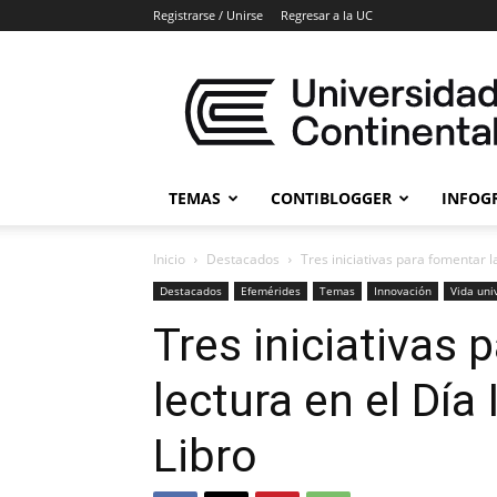
Registrarse / Unirse
Regresar a la UC
Blogs
Universidad
Continental
TEMAS
CONTIBLOGGER
INFOG
Inicio
Destacados
Tres iniciativas para fomentar la
Destacados
Efemérides
Temas
Innovación
Vida uni
Tres iniciativas 
lectura en el Día
Libro