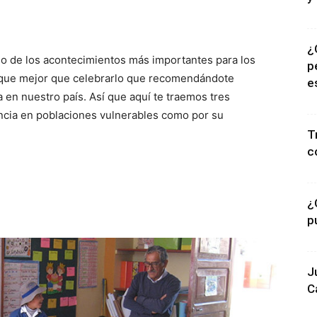
¿
uno de los acontecimientos más importantes para los
p
Y que mejor que celebrarlo que recomendándote
e
a en nuestro país. Así que aquí te traemos tres
ncia en poblaciones vulnerables como por su
T
c
¿
p
J
C