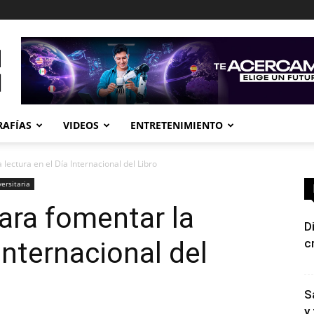
RAFÍAS
VIDEOS
ENTRETENIMIENTO
 lectura en el Día Internacional del Libro
versitaria
para fomentar la
D
 Internacional del
c
S
y