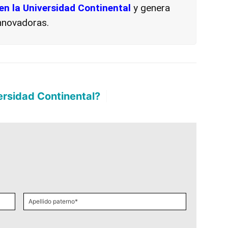
en la Universidad Continental
y genera
innovadoras.
versidad Continental?
Déjanos aquí tus
|
Apellido
paterno
*