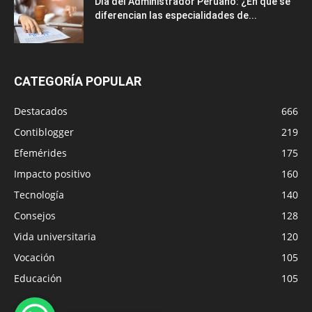
Día del Administrador Peruano: ¿En qué se
diferencian las especialidades de...
CATEGORÍA POPULAR
Destacados
666
Contiblogger
219
Efemérides
175
Impacto positivo
160
Tecnología
140
Consejos
128
Vida universitaria
120
Vocación
105
Educación
105