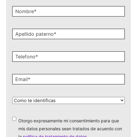
Recibe nuestro newsletter
Nombre
*
Apellido
paterno
*
Celular
*
Email
*
¿Cómo
te
identificas?
*
Otorgo expresamente mi consentimiento para que
*