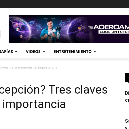
RAFÍAS
VIDEOS
ENTRETENIMIENTO
claves para entender su importancia
ocepción? Tres claves
D
 importancia
c
S
y