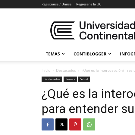
Registrarse / Unirse
Regresar a la UC
Blogs
Universidad
Continental
TEMAS
CONTIBLOGGER
INFOG
Inicio
Destacados
¿Qué es la interocepción? Tres 
Destacados
Temas
Salud
¿Qué es la inter
para entender su