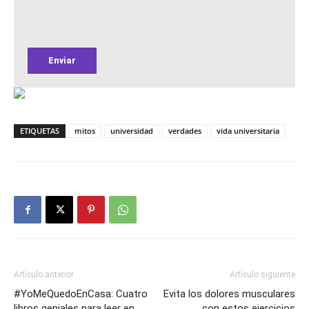
ETIQUETAS
mitos
universidad
verdades
vida universitaria
Artículo anterior
Artículo siguiente
#YoMeQuedoEnCasa: Cuatro
Evita los dolores musculares
libros geniales para leer en
con estos ejercicios