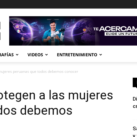
RAFÍAS
VIDEOS
ENTRETENIMIENTO
mujeres peruanas que todos debemos conocer
otegen a las mujeres
D
odos debemos
c
S
y