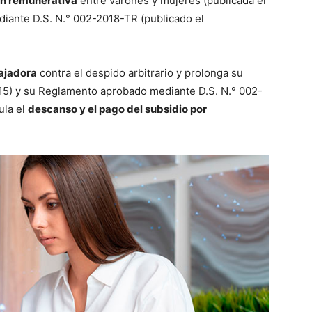
ón remunerativa
entre varones y mujeres (publicada el
iante D.S. N.° 002-2018-TR (publicado el
ajadora
contra el despido arbitrario y prolonga su
015) y su Reglamento aprobado mediante D.S. N.° 002-
ula el
descanso y el pago del subsidio por