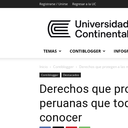
Registrarse / Unirse
Regresar a la UC
Blogs
Universidad
Continental
TEMAS
CONTIBLOGGER
INFOG
Inicio
Contiblogger
Derechos que protegen a las 
Contiblogger
Destacados
Derechos que pr
peruanas que t
conocer