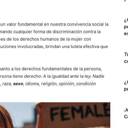
¿
n valor fundamental en nuestra convivencia social la
p
nando cualquier forma de discriminación contra la
e
ones de los derechos humanos de la mujer con
tuciones involucradas, brindan una tutela efectiva que
T
c
cuanto a los derechos fundamentales de la persona,
rsona tiene derecho:
A la igualdad ante la ley. Nadie
¿
, raza,
sexo
, idioma, religión, opinión, condición
p
J
C