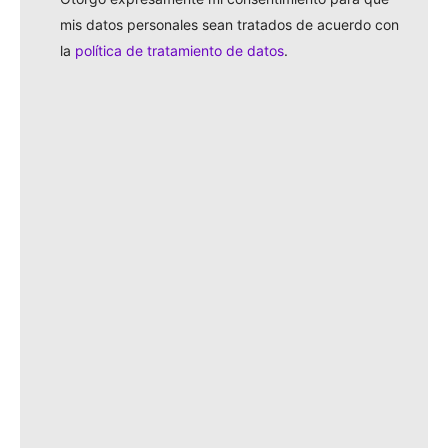
identificas?
*
Otorgo expresamente mi consentimiento para que
*
mis datos personales sean tratados de acuerdo con
la
política de tratamiento de datos
.