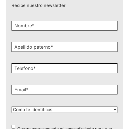
"
*
" señala los campos obligatorios
Recibe nuestro newsletter
Nombre
*
Apellido
paterno
*
Celular
*
Email
*
¿Cómo
te