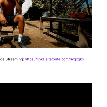
 de Streaming:
https://links.altafonte.com/6yqxqko