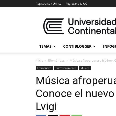
Registrarse / Unirse
Regresar a la UC
Blogs
Universidad
Continental
TEMAS
CONTIBLOGGER
INFOG
Inicio
Efemérides
Música afroperuana y hip hop: C
Efemérides
Entretenimiento
Música
Música afroperua
Conoce el nuevo 
Lvigi