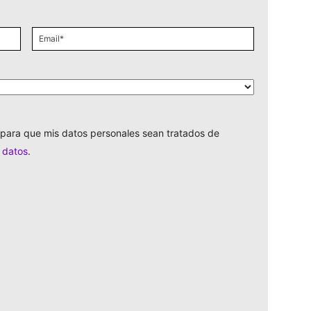
paterno
*
Email
*
para que mis datos personales sean tratados de
e datos
.