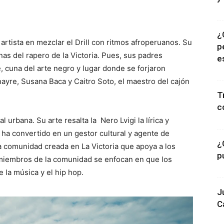
¿
 artista en mezclar el Drill con ritmos afroperuanos. Su
p
anas del rapero de la Victoria. Pues, sus padres
e
, cuna del arte negro y lugar donde se forjaron
yre, Susana Baca y Caitro Soto, el maestro del cajón
T
c
l urbana. Su arte resalta la Nero Lvigi la lírica y
 ha convertido en un gestor cultural y agente de
¿
 comunidad creada en La Victoria que apoya a los
p
 miembros de la comunidad se enfocan en que los
 la música y el hip hop.
J
C