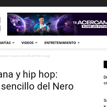
RAFÍAS
VIDEOS
ENTRETENIMIENTO
onoce el nuevo sencillo del Nero Lvigi
na y hip hop:
D
sencillo del Nero
c
S
y