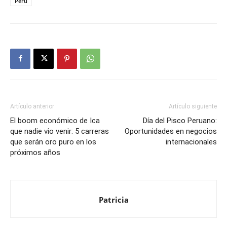
ETIQUETAS
28 dejulio
fiestas patrias
Lleva al Perú a lo más alto
Perú
Artículo anterior
Artículo siguiente
El boom económico de Ica
Día del Pisco Peruano:
que nadie vio venir: 5 carreras
Oportunidades en negocios
que serán oro puro en los
internacionales
próximos años
Patricia