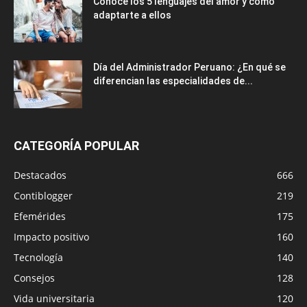
Conoce los 5 lenguajes del amor y cómo
adaptarte a ellos
Día del Administrador Peruano: ¿En qué se
diferencian las especialidades de...
CATEGORÍA POPULAR
Destacados
666
Contiblogger
219
Efemérides
175
Impacto positivo
160
Tecnología
140
Consejos
128