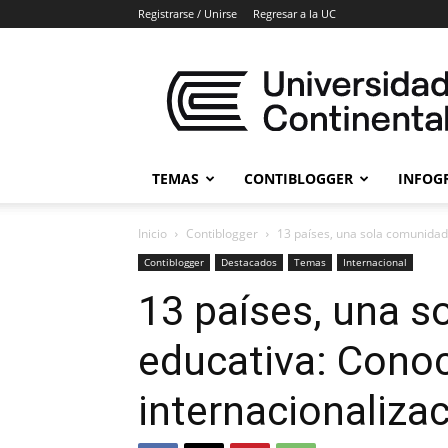
Registrarse / Unirse
Regresar a la UC
Blogs
Universidad
Continental
TEMAS
CONTIBLOGGER
INFOG
Inicio
Contiblogger
13 países, una sola comunidad 
Contiblogger
Destacados
Temas
Internacional
13 países, una 
educativa: Cono
internacionaliza