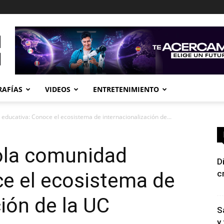
RAFÍAS
VIDEOS
ENTRETENIMIENTO
educativa: Conoce el ecosistema de internacionalización de...
sola comunidad
D
ce el ecosistema de
c
ción de la UC
S
y