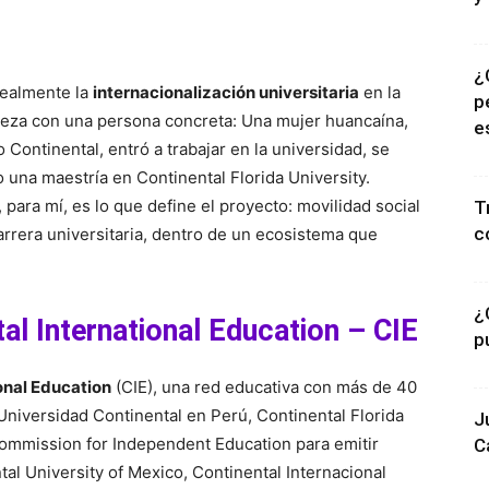
¿
realmente la
internacionalización universitaria
en la
p
ieza con una persona concreta: Una mujer huancaína,
e
o Continental, entró a trabajar en la universidad, se
o una maestría en Continental Florida University.
, para mí, es lo que define el proyecto: movilidad social
T
c
arrera universitaria, dentro de un ecosistema que
¿
l International Education – CIE
p
onal Education
(CIE), una red educativa con más de 40
 Universidad Continental en Perú, Continental Florida
J
 Commission for Independent Education para emitir
C
al University of Mexico, Continental Internacional