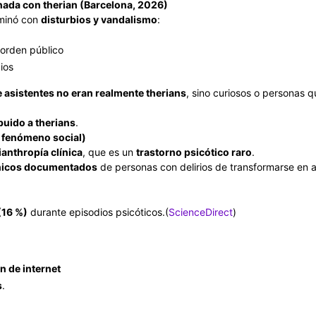
nada con therian (Barcelona, 2026)
rminó con
disturbios y vandalismo
:
sorden público
ios
e asistentes no eran realmente therians
, sino curiosos o personas q
ibuido a therians
.
al fenómeno social)
ianthropía clínica
, que es un
trastorno psicótico raro
.
ínicos documentados
de personas con delirios de transformarse en 
(16 %)
durante episodios psicóticos.(
ScienceDirect
)
n de internet
s
.