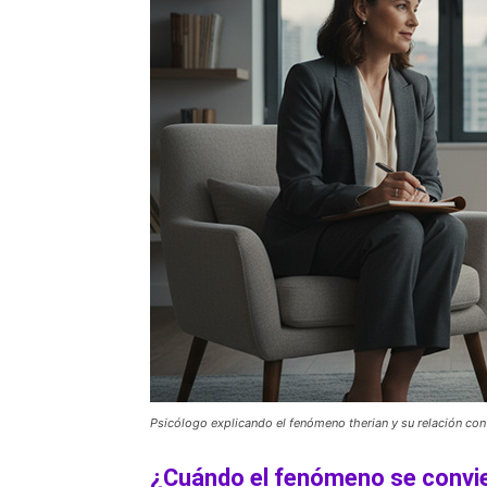
Psicólogo explicando el fenómeno therian y su relación co
¿Cuándo el fenómeno se convie