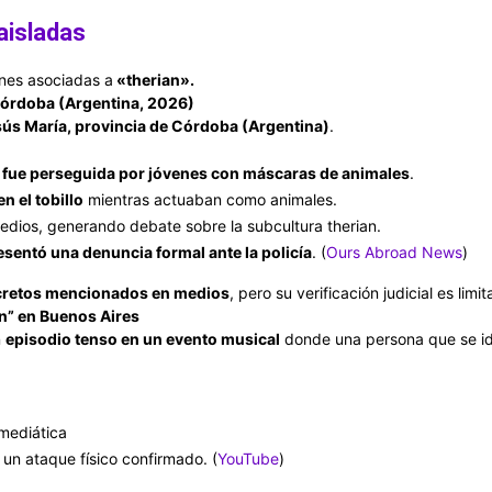
aisladas
nes asociadas a
«therian».
Córdoba (Argentina, 2026)
ús María, provincia de Córdoba (Argentina)
.
 fue perseguida por jóvenes con máscaras de animales
.
n el tobillo
mientras actuaban como animales.
 medios, generando debate sobre la subcultura therian.
esentó una denuncia formal ante la policía
. (
Ours Abroad News
)
cretos mencionados en medios
, pero su verificación judicial es limi
an” en Buenos Aires
n
episodio tenso en un evento musical
donde una persona que se id
 mediática
un ataque físico confirmado. (
YouTube
)