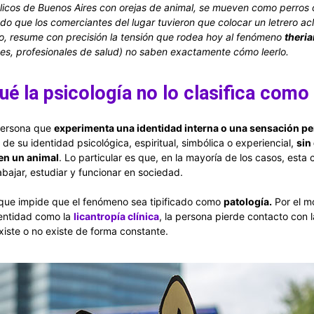
icos de Buenos Aires con orejas de animal, se mueven como perros o 
o que los comerciantes del lugar tuvieron que colocar un letrero acl
co, resume con precisión la tensión que rodea hoy al fenómeno
theria
tes, profesionales de salud) no saben exactamente cómo leerlo.
qué la psicología no lo clasifica como
persona que
experimenta una identidad interna o una sensación pe
de su identidad psicológica, espiritual, simbólica o experiencial,
sin
 en un animal
. Lo particular es que, en la mayoría de los casos, esta
bajar, estudiar y funcionar en sociedad.
 que impide que el fenómeno sea tipificado como
patología.
Por el m
dentidad como la
licantropía clínica
, la persona pierde contacto con
xiste o no existe de forma constante.