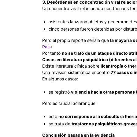
3. Desórdenes en concentración viral relacio
Un encuentro viral relacionado con therians te
asistentes lanzaron objetos y generaron de
cinco personas fueron detenidas por disturb
Pero el propio reporte señala que
la mayoría d
País
)
Por tanto
no se trató de un ataque directo atr
Casos en literatura psiquiátrica (diferentes 
Existe literatura clínica sobre
licantropía o ther
Una revisión sistemática encontró
77 casos cl
En algunos casos:
se registró
violencia hacia otras personas 
Pero es crucial aclarar que:
esto
no corresponde a la subcultura theria
se trata de
trastornos psiquiátricos grave
Conclusión basada en la evidencia