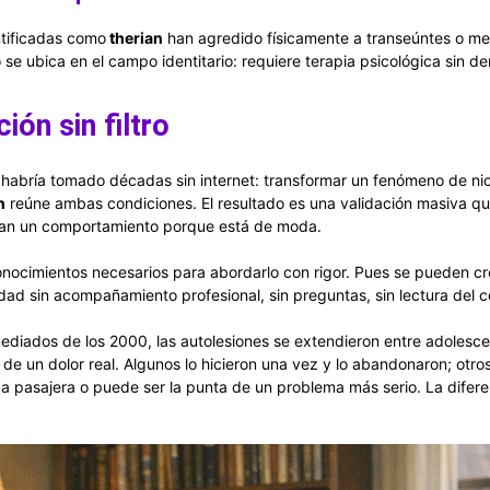
ntificadas como
therian
han agredido físicamente a transeúntes o me
se ubica en el campo identitario: requiere terapia psicológica sin d
ión sin filtro
abría tomado décadas sin internet: transformar un fenómeno de nich
n
reúne ambas condiciones. El resultado es una validación masiva qu
lican un comportamiento porque está de moda.
 conocimientos necesarios para abordarlo con rigor. Pues se pueden c
dad sin acompañamiento profesional, sin preguntas, sin lectura del c
 mediados de los 2000, las autolesiones se extendieron entre adoles
e un dolor real. Algunos lo hicieron una vez y lo abandonaron; otros
a pasajera o puede ser la punta de un problema más serio. La diferen