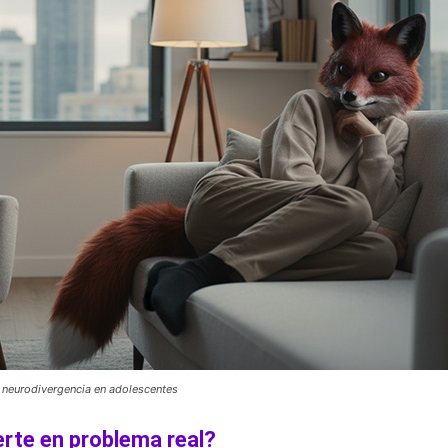
n neurodivergencia en adolescentes
rte en problema real?