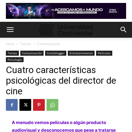
Inicio
Temas
Comunicación
Temas
Comunicación
Contiblogger
Entretenimiento
Películas
Psicología
Cuatro características
psicológicas del director de
cine
A menudo vemos películas o algún producto
audiovisual y desconocemos que pese a tratarse