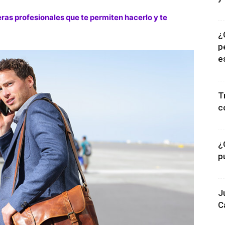
eras profesionales que te permiten hacerlo y te
¿
p
e
T
c
¿
p
J
C