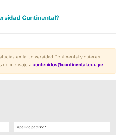
versidad Continental?
Déjanos aquí t
|
studias en la Universidad Continental y quieres
os un mensaje a
contenidos@continental.edu.pe
Apellido
paterno
*