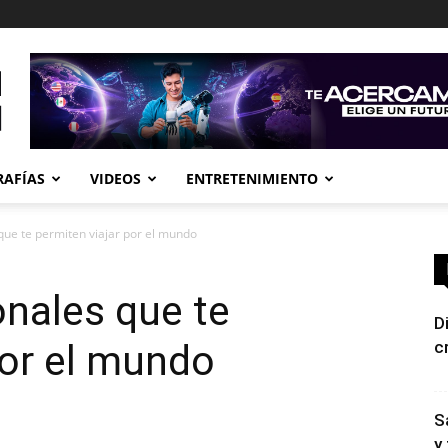
RAFÍAS
VIDEOS
ENTRETENIMIENTO
que te permiten viajar por el mundo
onales que te
D
por el mundo
c
S
y