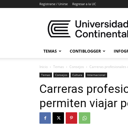
Registrarse / Unirse
Regresar a la UC
Blogs
Universidad
Continental
TEMAS
CONTIBLOGGER
INFOG
Inicio
Temas
Consejos
Carreras profesionales 
Temas
Consejos
Cultura
Internacional
Carreras profesi
permiten viajar 