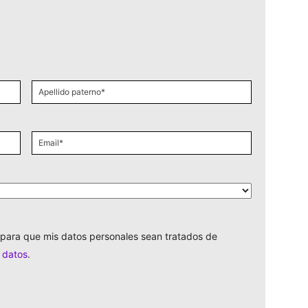
Apellido
paterno
*
Email
*
para que mis datos personales sean tratados de
e datos
.