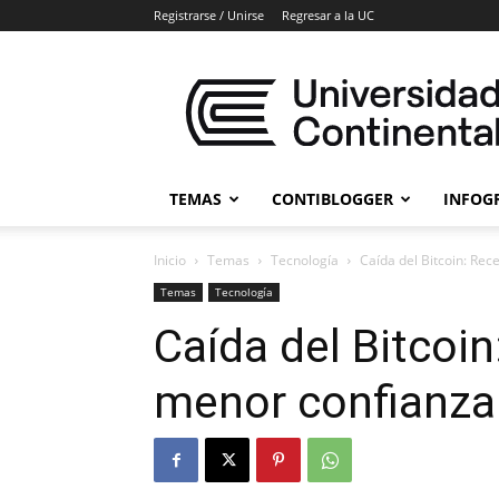
Registrarse / Unirse
Regresar a la UC
Blogs
Universidad
Continental
TEMAS
CONTIBLOGGER
INFOG
Inicio
Temas
Tecnología
Caída del Bitcoin: Rec
Temas
Tecnología
Caída del Bitcoi
menor confianza 