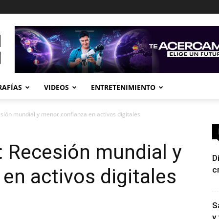
RAFÍAS
VIDEOS
ENTRETENIMIENTO
esión mundial y menor confianza en activos digitales
n: Recesión mundial y
D
en activos digitales
c
S
y