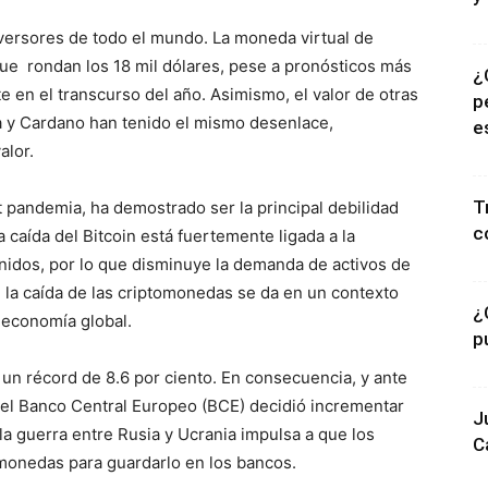
inversores de todo el mundo. La moneda virtual de
ue rondan los 18 mil dólares, pese a pronósticos más
¿
 en el transcurso del año. Asimismo, el valor de otras
p
a y Cardano han tenido el mismo desenlace,
e
alor.
T
 pandemia, ha demostrado ser la principal debilidad
c
 caída del Bitcoin está fuertemente ligada a la
Unidos, por lo que disminuye la demanda de activos de
, la caída de las criptomonedas se da en un contexto
¿
 economía global.
p
a un récord de 8.6 por ciento. En consecuencia, y ante
el Banco Central Europeo (BCE) decidió incrementar
J
la guerra entre Rusia y Ucrania impulsa a que los
C
monedas para guardarlo en los bancos.