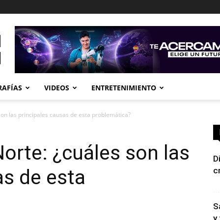
RAFÍAS
VIDEOS
ENTRETENIMIENTO
on las principales causas de esta problemática?
orte: ¿cuáles son las
D
as de esta
c
S
y