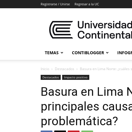
Registrarse / Unirse
Regresar a la UC
Blogs
Universidad
Continental
TEMAS
CONTIBLOGGER
INFOG
Inicio
Destacados
Basura en Lima Norte: ¿cuáles s
Destacados
Impacto positivo
Basura en Lima N
principales caus
problemática?