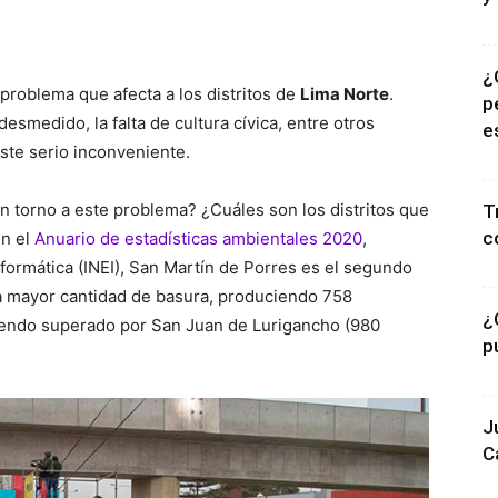
¿
problema que afecta a los distritos de
Lima Norte
.
p
esmedido, la falta de cultura cívica, entre otros
e
este serio inconveniente.
n torno a este problema? ¿Cuáles son los distritos que
T
c
n el
Anuario de estadísticas ambientales 2020
,
Informática (INEI), San Martín de Porres es el segundo
la mayor cantidad de basura, produciendo 758
¿
 siendo superado por San Juan de Lurigancho (980
p
J
C