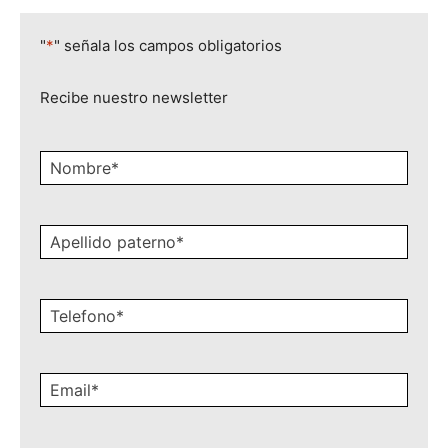
Vive tu carrera en U. Continental
"
*
" señala los campos obligatorios
Recibe nuestro newsletter
Nombre
*
Apellido
paterno
*
Celular
*
Email
*