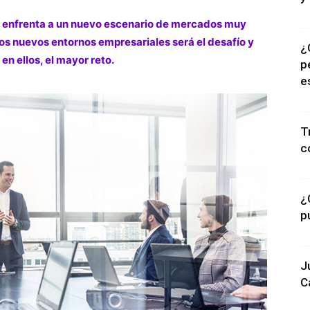
se enfrenta a un nuevo escenario de mercados muy
os nuevos entornos empresariales será el desafío y
¿
n ellos, el mayor reto.
p
e
T
c
¿
p
J
C