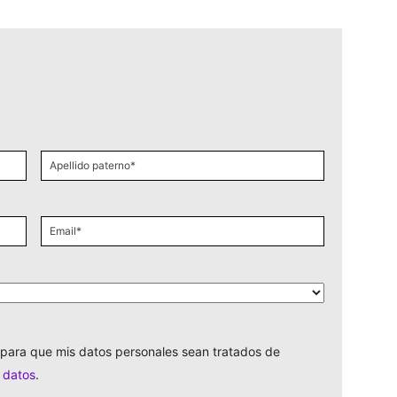
Apellido
paterno
*
Email
*
para que mis datos personales sean tratados de
e datos
.