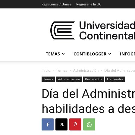
Registrarse / Unirse
Regresar a la UC
Blogs
Universidad
Continental
TEMAS
CONTIBLOGGER
INFOG
Inicio
Temas
Administración
Día del Administra
Temas
Administración
Destacados
Efemérides
Día del Administ
habilidades a des