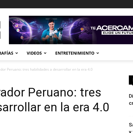
RAFÍAS
VIDEOS
ENTRETENIMIENTO
dor Peruano: tres habilidades a desarrollar en la era 4.0
rador Peruano: tres
D
arrollar en la era 4.0
c
S
y