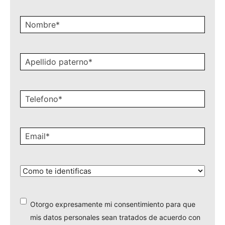
Recibe nuestro newsletter
Nombre
*
Apellido
paterno
*
Celular
*
Email
*
¿Cómo
te
identificas?
*
Otorgo expresamente mi consentimiento para que