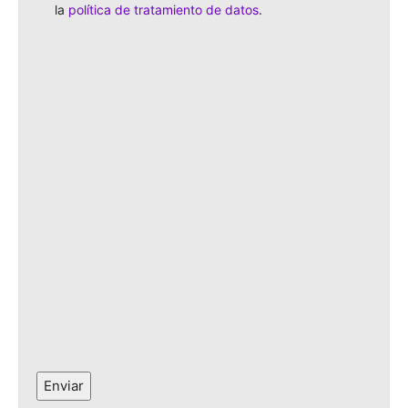
*
mis datos personales sean tratados de acuerdo con
la
política de tratamiento de datos
.