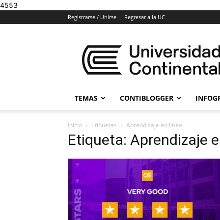
4553
Registrarse / Unirse
Regresar a la UC
Blogs
Universidad
Continental
TEMAS
CONTIBLOGGER
INFOG
Inicio
Etiquetas
Aprendizaje en línea
Etiqueta: Aprendizaje e