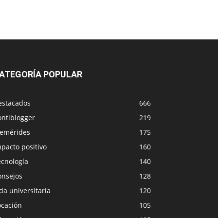
ATEGORÍA POPULAR
estacados
666
ontiblogger
219
femérides
175
pacto positivo
160
ecnología
140
onsejos
128
da universitaria
120
ocación
105