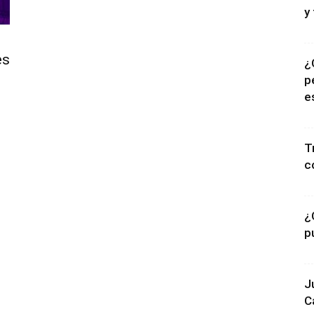
y
es
¿
p
e
T
c
¿
p
J
C