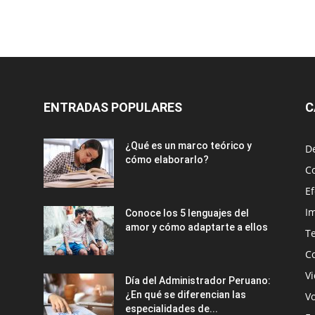
ENTRADAS POPULARES
C
¿Qué es un marco teórico y
D
cómo elaborarlo?
C
E
Im
Conoce los 5 lenguajes del
amor y cómo adaptarte a ellos
T
C
Vi
Día del Administrador Peruano:
¿En qué se diferencian las
V
especialidades de...