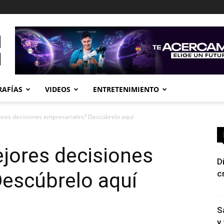
RAFÍAS
VIDEOS
ENTRETENIMIENTO
res decisiones empresariales? Descúbrelo aquí
ores decisiones
D
Descúbrelo aquí
c
S
y