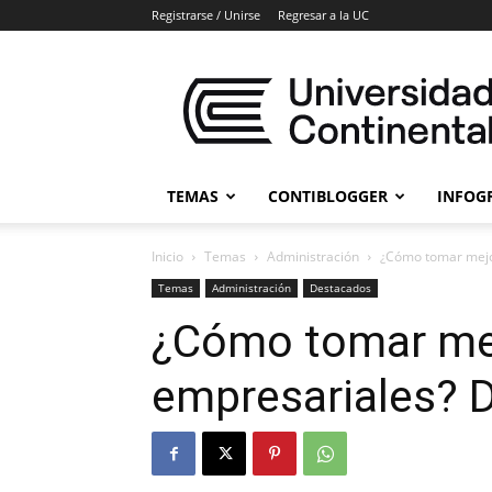
Registrarse / Unirse
Regresar a la UC
Blogs
Universidad
Continental
TEMAS
CONTIBLOGGER
INFOG
Inicio
Temas
Administración
¿Cómo tomar mejo
Temas
Administración
Destacados
¿Cómo tomar mej
empresariales? 