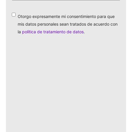
¿Cómo
te
identificas?
*
Otorgo expresamente mi consentimiento para que
*
mis datos personales sean tratados de acuerdo con
la
política de tratamiento de datos
.