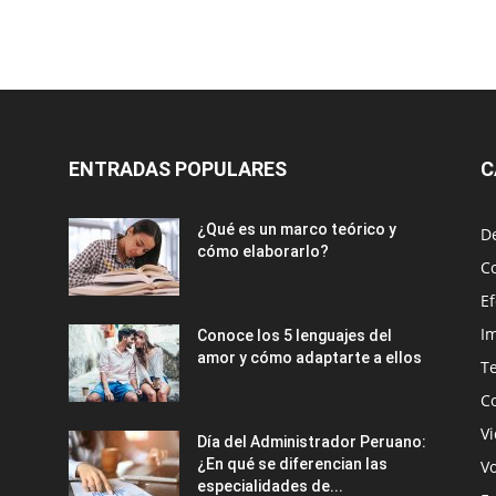
ENTRADAS POPULARES
C
¿Qué es un marco teórico y
D
cómo elaborarlo?
C
E
Im
Conoce los 5 lenguajes del
amor y cómo adaptarte a ellos
T
C
Vi
Día del Administrador Peruano:
¿En qué se diferencian las
V
especialidades de...