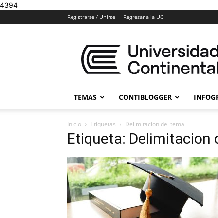
4394
Registrarse / Unirse
Regresar a la UC
Blogs
Universidad
Continental
TEMAS
CONTIBLOGGER
INFOG
Inicio
Etiquetas
Delimitacion del tema
Etiqueta: Delimitacion