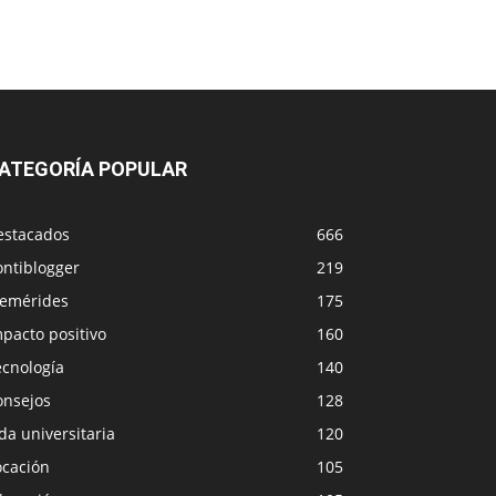
ATEGORÍA POPULAR
estacados
666
ontiblogger
219
femérides
175
pacto positivo
160
ecnología
140
onsejos
128
da universitaria
120
ocación
105