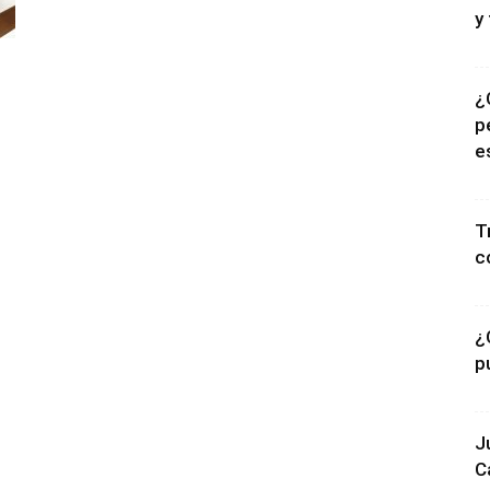
y
¿
p
e
T
c
¿
p
J
C